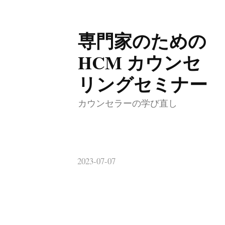
専門家のための
コ
ン
HCM カウンセ
テ
リングセミナー
ン
ツ
カウンセラーの学び直し
へ
ス
キ
2023-07-07
ッ
プ