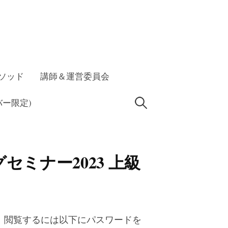
ソッド
講師＆運営委員会
検
ー限定)
索:
セミナー2023 上級
。閲覧するには以下にパスワードを