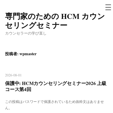
メ
ニ
ュ
専門家のための HCM カウン
コ
ー
ン
セリングセミナー
テ
カウンセラーの学び直し
ン
ツ
へ
投稿者:
wpmaster
ス
キ
ッ
2026-08-01
プ
保護中: HCMカウンセリングセミナー2026 上級
コース第4回
この投稿はパスワードで保護されているため抜粋文はありませ
ん。