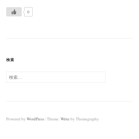
0
投
稿
ナ
検索
ビ
ゲ
検
ー
索:
シ
ョ
ン
|
Powered by
WordPress
Theme:
Write
by Themegraphy