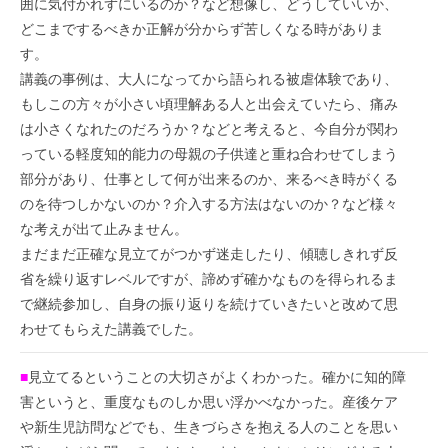
囲に気付かれずにいるのか？など想像し、どうしていいか、
どこまでするべきか正解が分からず苦しくなる時がありま
す。
講義の事例は、大人になってから語られる被虐体験であり、
もしこの方々が小さい頃理解ある人と出会えていたら、痛み
は小さくなれたのだろうか？などと考えると、今自分が関わ
っている軽度知的能力の母親の子供達と重ね合わせてしまう
部分があり、仕事として何が出来るのか、来るべき時がくる
のを待つしかないのか？介入する方法はないのか？など様々
な考えが出て止みません。
まだまだ正確な見立てがつかず迷走したり、傾聴しきれず反
省を繰り返すレベルですが、諦めず確かなものを得られるま
で継続参加し、自身の振り返りを続けていきたいと改めて思
わせてもらえた講義でした。
■
見立てるということの大切さがよくわかった。確かに知的障
害というと、重度なものしか思い浮かべなかった。産後ケア
や新生児訪問などでも、生きづらさを抱える人のことを思い