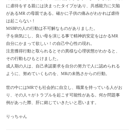
に虐待をする親には決まったタイプがあり、共感能力に欠陥
があるMR の母親である。確かに子供の痛みがわかれば虐待
は起こらない！
MSBPの人の行動は不可解なものがありました。
子を病気にし、良い母を演じる事で精神的安定をはかるMR
自分にかまって欲しい！の自己中心性の現れ。
注意獲得行動と取られるとその異様な心理状態がわかると、
その行動もひもとけました。
成人期の人は、自己承認要求を自分の努力で人に認められる
ように、努めていくものを、MRの未熟さからの行動。
世の中にはMRでも社会的に自立し、職業を持っている人がお
り、その人々がトラブルを起こす可能性がある。何か問題事
例があった際、肝に銘じていきたいと思います。
りっちゃん