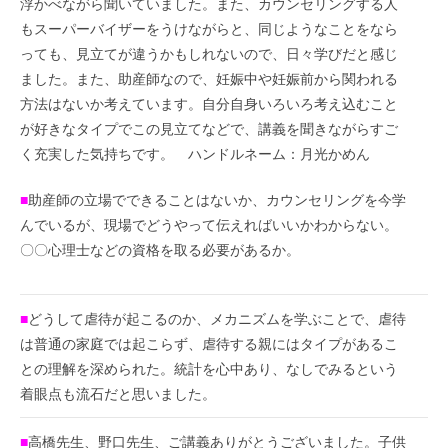
浮かべながら聞いていました。また、カウンセリングする人
もスーパーバイザーをうけながらと、同じようなことをなら
っても、見立てが違うかもしれないので、日々学びだと感じ
ました。また、助産師なので、妊娠中や妊娠前から関われる
方法はないか考えています。自分自身いろいろ考え込むこと
が好きなタイプでこの見立てなどで、講義を聞きながらすご
く充実した気持ちです。 ハンドルネーム：月光かめん
■
助産師の立場でできることはないか、カウンセリングを今学
んでいるが、現場でどうやって伝えればいいかわからない。
〇〇心理士などの資格を取る必要があるか。
■
どうして虐待が起こるのか、メカニズムを学ぶことで、虐待
は普通の家庭では起こらず、虐待する親にはタイプがあるこ
との理解を深められた。統計を心中あり、なしでみるという
着眼点も流石だと思いました。
■
高橋先生、野口先生、ご講義ありがとうございました。子供