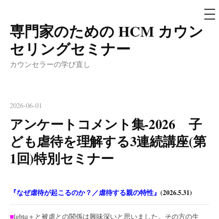
メ
ニ
ュ
専門家のための HCM カウン
コ
ー
ン
セリングセミナー
テ
カウンセラーの学び直し
ン
ツ
へ
2026-06-01
ス
アンケートコメント集-2026 子
キ
ッ
ども虐待を理解する3連続講座(第
プ
1回)特別セミナー
『なぜ虐待が起こるのか？／虐待する親の特性』
(2026.5.31)
■
lgbtq＋と被虐との関係は興味深いと思いました。その方の生