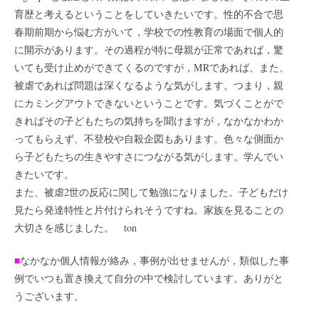
育歴と考えるということをしていきたいです。性的不合で思
春期前期から悩む方がいて，学校での性教育の場面で個人的
に開示があります。その過程が特に母親が正常であれば，驚
いても受け止めができてくるのですが，MRであれば、また、
被虐であれば問題は深くなるような気がします。つまり，親
にカミングアウトできないということです。気づくことがで
きればその子どもたちの気持ちを聞けますが，なかなかわか
ってもらえず、不登校や自殺企図もあります。色々な側面か
ら子どもたちの生きやすさにつながる気がします。学んでい
きたいです。
また、被虐2世の反応に関して勉強になりました。子どもだけ
見たら発達特性と片付けられそうですね。家族を見ることの
大切さを感じました。 ton
■
なかなか個人情報が絡み，事例が出せませんが，類似した事
例でいつも置き換えて自分の中で検討しています。ありがと
うございます。