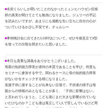
■
名前くらいしか聞いたことのなかったミュンヒハウゼン症候
群の真実が聞けてとても勉強になりました。ジュリーの手記
を読みたいですが、あまりにも過酷な生い立ちに自分の心が
ついていけるか少し不安です。チェルシー
■
事例検討会に出てきたLGBTQについて、ぜひ今後見立て8型
を使っての分類を聞きたいと思いました。
■
本日も貴重な講義をありがとうございました。
母親の知的能力障害が虐待の本質であることを学び、何度も
セミナーに参加する中で、関わるケースに母の知的能力障害
がないかをチェックする様になりました。
直接子供に接することが出来ない立場で、子供達の様子は母
親からの情報のみとなることが多く、「子供に影響はない」
と言われていまうと、こども達にまだ大きな影響が出ていな
いだけなのか？こども達は孤立して1人で苦しんでいるけど周