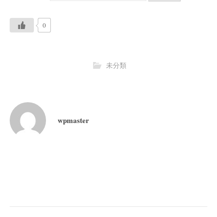
0
未分類
wpmaster
投
稿
ナ