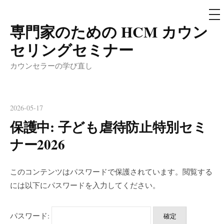
メ
ニ
ュ
専門家のための HCM カウン
コ
ー
ン
セリングセミナー
テ
カウンセラーの学び直し
ン
ツ
へ
2026-05-17
ス
保護中: 子ども虐待防止特別セミ
キ
ッ
ナー2026
プ
このコンテンツはパスワードで保護されています。閲覧する
には以下にパスワードを入力してください。
パスワード: