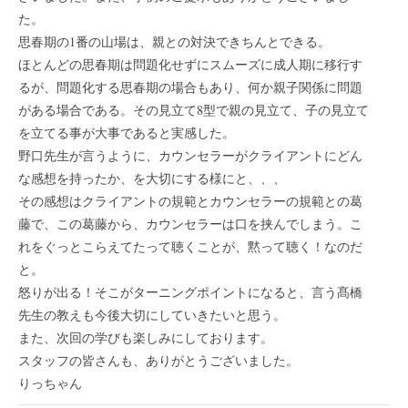
た。
思春期の1番の山場は、親との対決できちんとできる。
ほとんどの思春期は問題化せずにスムーズに成人期に移行す
るが、問題化する思春期の場合もあり、何か親子関係に問題
がある場合である。その見立て8型で親の見立て、子の見立て
を立てる事が大事であると実感した。
野口先生が言うように、カウンセラーがクライアントにどん
な感想を持ったか、を大切にする様にと、、、
その感想はクライアントの規範とカウンセラーの規範との葛
藤で、この葛藤から、カウンセラーは口を挟んでしまう。こ
れをぐっとこらえてたって聴くことが、黙って聴く！なのだ
と。
怒りが出る！そこがターニングポイントになると、言う髙橋
先生の教えも今後大切にしていきたいと思う。
また、次回の学びも楽しみにしております。
スタッフの皆さんも、ありがとうございました。
りっちゃん