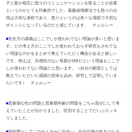
子と親が相互に怒りのコミュニケーションを取ることが必要
というのがとても印象的でした。葛藤崩壊療法でも怒りの出
現は大切な過程であり、怒りというのは色々な場面で大切な
ポイントになっているのだと感じています。 チェルシー
■
先生方の講義はここでしか使われてない理論が多いと思いま
す。どの考え方がここでしか使われておらず研究もされてな
い理論なのかをまとめて教えていただく機会があると嬉しい
です。例えば、共感性のない母親がMRだという理論もここで
しか使われてない理論だと思います。（自分の願望としては
教えていただいた感謝の意味も込め、研究して証明していき
たいです） チェルシー
■
思春期心性の問題と思春期年齢の問題をごちゃ混ぜにして考
えていたことが分かりました。区別することでだいぶスッキ
リしました。
■
福祉職としてこのセミナーに出会い、自分自身の生きづらさ