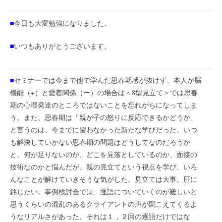
■
今日も大変勉強になりました。
■
いつもありがとうございます。
■
セミナーでは今まで他で学んだ思春期感が抜けず、本人が脳
機能（+）と愛着関係（ー）の場合は＜8型見立て＞では思春
期の心理発達のところではないことを忘れがちになってしま
う。また、思春期は「親が子の怒りに反応できるかどうか」
と言うのは、今までに習わなかった新たな学びだった。いつ
も解決していかない思春期の問題はどうしてなのだろうか
と、何が足りないのか、どこを見落としているのか、面接の
技術なのかと悩んだが、親の見立てという視点を学び、いろ
んなことが解けていきそうな気がした。見立ては大事。肝に
銘じたい。事例検討会では、逐語についていくのが難しいと
思うくらいの混乱のあるクライアントの声が聞こえてくるよ
うなリアルさがあった。それは１，２回の逐語だけではな