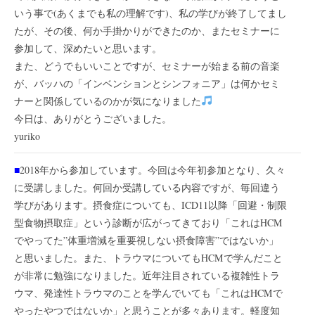
いう事で(あくまでも私の理解です)、私の学びが終了してまし
たが、その後、何か手掛かりができたのか、またセミナーに
参加して、深めたいと思います。
また、どうでもいいことですが、セミナーが始まる前の音楽
が、バッハの「インベンションとシンフォニア」は何かセミ
ナーと関係しているのかが気になりました
今日は、ありがとうございました。
yuriko
■
2018年から参加しています。今回は今年初参加となり、久々
に受講しました。何回か受講している内容ですが、毎回違う
学びがあります。摂食症についても、ICD11以降「回避・制限
型食物摂取症」という診断が広がってきており「これはHCM
でやってた”体重増減を重要視しない摂食障害”ではないか」
と思いました。また、トラウマについてもHCMで学んだこと
が非常に勉強になりました。近年注目されている複雑性トラ
ウマ、発達性トラウマのことを学んでいても「これはHCMで
やったやつではないか」と思うことが多々あります。軽度知