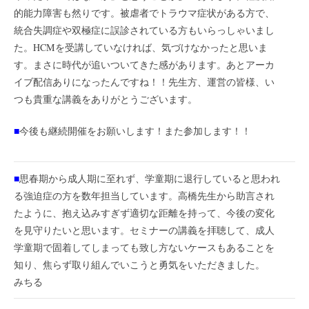
的能力障害も然りです。被虐者でトラウマ症状がある方で、
統合失調症や双極症に誤診されている方もいらっしゃいまし
た。HCMを受講していなければ、気づけなかったと思いま
す。まさに時代が追いついてきた感があります。あとアーカ
イブ配信ありになったんですね！！先生方、運営の皆様、い
つも貴重な講義をありがとうございます。
■
今後も継続開催をお願いします！また参加します！！
■
思春期から成人期に至れず、学童期に退行していると思われ
る強迫症の方を数年担当しています。高橋先生から助言され
たように、抱え込みすぎず適切な距離を持って、今後の変化
を見守りたいと思います。セミナーの講義を拝聴して、成人
学童期で固着してしまっても致し方ないケースもあることを
知り、焦らず取り組んでいこうと勇気をいただきました。
みちる