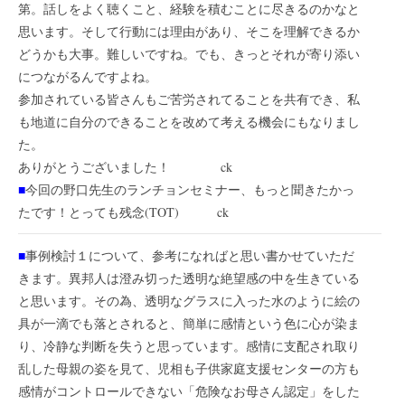
第。話しをよく聴くこと、経験を積むことに尽きるのかなと
思います。そして行動には理由があり、そこを理解できるか
どうかも大事。難しいですね。でも、きっとそれが寄り添い
につながるんですよね。
参加されている皆さんもご苦労されてることを共有でき、私
も地道に自分のできることを改めて考える機会にもなりまし
た。
ありがとうございました！ ck
■
今回の野口先生のランチョンセミナー、もっと聞きたかっ
たです！とっても残念(TOT) ck
■
事例検討１について、参考になればと思い書かせていただ
きます。異邦人は澄み切った透明な絶望感の中を生きている
と思います。その為、透明なグラスに入った水のように絵の
具が一滴でも落とされると、簡単に感情という色に心が染ま
り、冷静な判断を失うと思っています。感情に支配され取り
乱した母親の姿を見て、児相も子供家庭支援センターの方も
感情がコントロールできない「危険なお母さん認定」をした