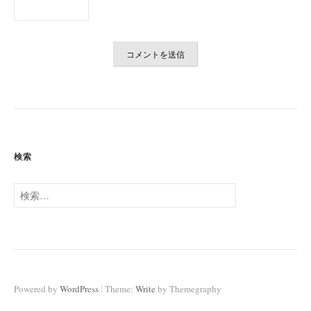
検索
検
索:
|
Powered by
WordPress
Theme:
Write
by Themegraphy