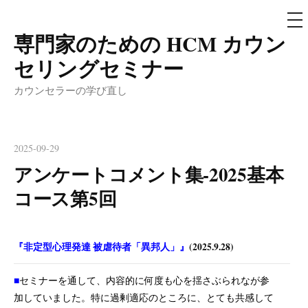
メ
ニ
ュ
専門家のための HCM カウン
コ
ー
ン
セリングセミナー
テ
カウンセラーの学び直し
ン
ツ
へ
2025-09-29
ス
アンケートコメント集-2025基本
キ
ッ
コース第5回
プ
『非定型心理発達 被虐待者「異邦人」』
(2025.9.28)
■
セミナーを通して、内容的に何度も心を揺さぶられなが参
加していました。特に過剰適応のところに、とても共感して