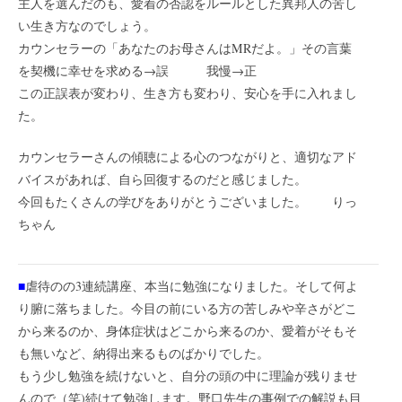
主人を選んだのも、愛着の否認をルールとした異邦人の苦し
い生き方なのでしょう。
カウンセラーの「あなたのお母さんはMRだよ。」その言葉
を契機に幸せを求める→誤 我慢→正
この正誤表が変わり、生き方も変わり、安心を手に入れまし
た。
カウンセラーさんの傾聴による心のつながりと、適切なアド
バイスがあれば、自ら回復するのだと感じました。
今回もたくさんの学びをありがとうございました。 りっ
ちゃん
■
虐待のの3連続講座、本当に勉強になりました。そして何よ
り腑に落ちました。今目の前にいる方の苦しみや辛さがどこ
から来るのか、身体症状はどこから来るのか、愛着がそもそ
も無いなど、納得出来るものばかりでした。
もう少し勉強を続けないと、自分の頭の中に理論が残りませ
んので（笑)続けて勉強します。野口先生の事例での解説も目