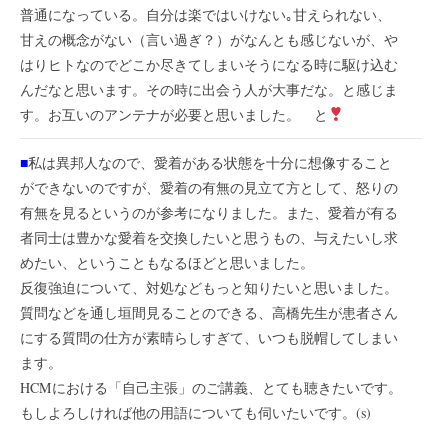
普通になっている。自分は楽ではいけない｡甘えられない、
甘えの概念がない（言い過ぎ？）がなんとも感じないが、や
はりヒトなのでどこか尽きてしまいそうになる時に駆け込む
んだなと思います。その時に出会う人が大事だな。と感じま
す。お互いのアンテナが必要と思いました。 と
■
私は異邦人なので、愛着がある状態を十分に想像すること
ができないのですが、愛着の有無の見立て方として、怒りの
有無を見るというのが参考になりました。また、愛着が有る
者同士は豊かな愛着を交換したいと思うもの、与えたいし求
めたい、ということもなるほどと思いました。
反復強迫について、対処などもっと知りたいと思いました。
質問などを通し垣間見ることのできる、高橋先生が患者さん
にする質問の仕方が素晴らしすぎて、いつも脱帽してしまい
ます。
HCMにおける「自己主張」のご講義、とても聴きたいです。
もしよろしければ他の用語についても伺いたいです。(s)