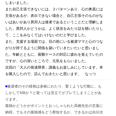
しまいました。
また自己主張できないには、２パターンあり、心の奥底には
主張があるが、表出できない場合と、自己主張そのものがな
いぱあいがあり異邦人は後者であるということだと理解しま
した。異邦人かどうかは、よく状況をみたり話を聴いたりし
て、ここをみなくてはいけないのだと学びました。
また、支援する場面では、目の前にいる被虐ママと心のつな
がりが持てるように関係を築いていきたいたいと思いまし
た。年齢とともに、困難ケースの対応に疲れを覚えていたの
ですが、心の深いところで、元気をもらいました。
次回の「大人の発達障害」講義もお楽しみにしています。本
を購入したので、読んでおきたいと思います。 なっつ
■
被虐者のその様相は多岐にわたり、驚くような行動に、も
しかしてMRか？と疑っては見立てがブレてしまうことがあ
ります。
孤独かどうかがポイントとおっしゃられた高橋先生の言葉に
納得。でもその孤独感をどう察知するか、できるかは自分次