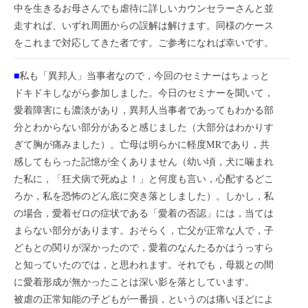
中を生きるお母さんでも虐待に詳しいカウンセラーさんと並
走すれば、いずれ周囲からの誤解は解けます。同様のケース
をこれまで対応してきた者です。ご参考になれば幸いです。
■
私も「異邦人」当事者なので，今回のセミナーはちょっと
ドキドキしながら参加しました。今日のセミナーを聞いて，
愛着障害にも濃淡があり，異邦人当事者であってもわかる部
分とわからない部分があると感じました（大部分はわかりす
ぎて胸が痛みました）。亡母は明らかに軽度MRであり，共
感してもらった記憶が全くありません（幼い頃，犬に噛まれ
た私に，「狂犬病で死ぬよ！」と何度も言い，心配するどこ
ろか，私を恐怖のどん底に突き落としました）。しかし，私
の場合，愛着ゼロの症状である「愛着の否認」には，当ては
まらない部分があります。おそらく，亡父が正常な人で，子
どもとの関りが深かったので，愛着のなんたるかはうっすら
と知っていたのでは，と思われます。それでも，母親との間
に愛着形成が無かったことは深い影を落としています。
被虐の正常知能の子どもが一番損，というのは痛いほどによ