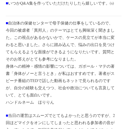
■
いつかQ&A集を作っていただけたりしたら嬉しいです。(s)
■
自治体の保健センターで母子保健の仕事をしているので、
今回の被虐者「異邦人」のテーマはとても興味深く聞きまし
た。この視点があるかないかで、ケースの見立てが本当に変
わると思いました。さらに踏み込んで、悩みの出口を見つけ
てもらえるような面接ができるようになりたいです。質問と
そのお答えがとても参考になりました。
身体への精神・感情の影響については、ガボール・マテの著
書「身体がノーと言うとき」が私はおすすめです。著者がス
ピーチ番組のTEDで話した動画もネットで見られるのです
が、自分の経験も交えつつ、社会や政治についても言及して
いて、とても面白いです。
ハンドルネーム ほりりん
■
当日の運営はスムーズでとてもよかったと思うのですが、2
回ほどマイクをオンにしてしまったと思われる参加者の音が