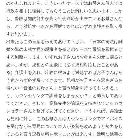
のかもしれません。こういったケースではお母さん個人では
行政を相手に理解してもらうことは難しいと思います。しか
し、普段は知的能力が高く社会適応が出来ているお母さんな
ら、どう対処すべきかを理解できればいずれ冷静さを取り戻
すと思います。
出来たらこの言葉を伝えてあげて下さい。「日本の司法は離
婚の際の未就学児の親権者を殆どのケースで母親を親権者と
する判断をします。いずれお子さんはお母さんの元に戻ると
思いますが、児相との面談に（必ず児相対応したことがあ
る）弁護士を入れ、冷静に根気よく対処すればお子さんはそ
う遠からず必ず戻ってきます。児相がお子さんを返さざるを
得ない「普通のお母さん」と言う印象を持ってもらえるよ
う、カウンセリングで訓練をしませんか？」と助言してあげ
てください。そして、高橋先生の論説を支持されているカウ
ンセラーさんと繋げてあげてください。そうすれば、弁護士
も児相に対し、このお母さんはカウンセリングでアドバイス
を受けながら育児について本人が姿勢を改めようと努力をし
ていると言う説得材料を示すことが出来ます。透明な絶望の