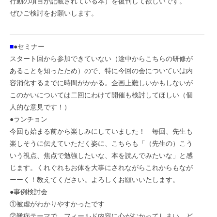
行動の項目が記載されている本）を復刊して欲しいです。
ぜひご検討をお願いします。
■
●セミナー
スタート回から参加できていない（途中からこちらの研修が
あることを知ったため）ので、特に今回の会についていは内
容消化するまでに時間がかかる。企画上難しいかもしないが
このかいについては二回にわけて開催も検討してほしい（個
人的な意見です！）
●ランチョン
今回も始まる前から楽しみにしていました！ 毎回、先生も
楽しそうに伝えていただく姿に、こちらも「（先生の）こう
いう視点、焦点で勉強したいな、本を読んでみたいな」と感
じます。くれぐれもお体を大事にされながらこれからもなが
ーーく！教えてください。よろしくお願いいたします。
●事例検討会
①被虐がわかりやすかったです
②難病テーマで、フィールド内容に心がむかってしまい、ど