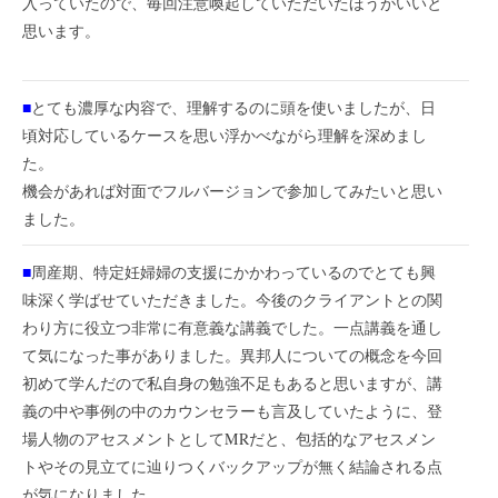
入っていたので、毎回注意喚起していただいたほうがいいと
思います。
■
とても濃厚な内容で、理解するのに頭を使いましたが、日
頃対応しているケースを思い浮かべながら理解を深めまし
た。
機会があれば対面でフルバージョンで参加してみたいと思い
ました。
■
周産期、特定妊婦婦の支援にかかわっているのでとても興
味深く学ばせていただきました。今後のクライアントとの関
わり方に役立つ非常に有意義な講義でした。一点講義を通し
て気になった事がありました。異邦人についての概念を今回
初めて学んだので私自身の勉強不足もあると思いますが、講
義の中や事例の中のカウンセラーも言及していたように、登
場人物のアセスメントとしてMRだと、包括的なアセスメン
トやその見立てに辿りつくバックアップが無く結論される点
が気になりました。