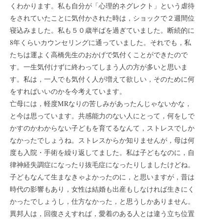
くわかります。私も自分が「心理的ネグレクト」という虐待
をされていたことに気付かされた時は，ショックで２週間位
寝込みました。私も５０歳半ばを過ぎていました。断続的に
8年くらいカウンセリングに通っていました。それでも，私
たちは運よく高橋先生のおかげで気付くことができたので
す。一生気付けずに終わってしまう人の方が多いと思いま
す。私は，一人でも気付く人が増えて欲しい，そのために何
をすればいいのかを今考えています。
亡母には，軽度MRなりの苦しみがあったんじゃないかな，
と今は思っています。共感能力のない人にとって，何をしで
かすのかわからない子どもを育てるなんて，ストレスでしか
なかったでしょうね。ストレスからか知りませんが，母は何
度も入院・手術を繰り返してました。私は子どもなのに，自
律神経失調症になったり抜毛症になったりしましたけどね。
子どもなんて生まなきゃよかったのに，と思いますが，昔は
時代の影響もあり，女性は結婚も出産もしなければ生きにく
かったでしょうし，仕方なかった，と思うしかありません。
異邦人は，回復さえすれば，愛着のある人とは違う立ち位置