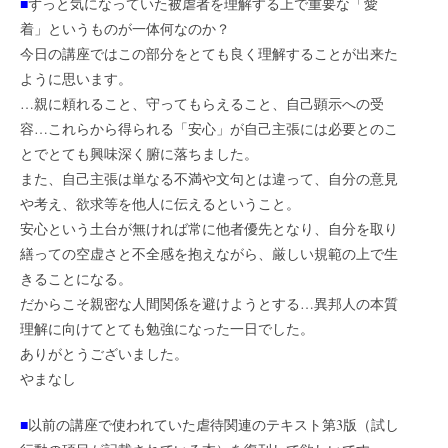
■
ずっと気になっていた被虐者を理解する上で重要な「愛
着」というものが一体何なのか？
今日の講座ではこの部分をとても良く理解することが出来た
ように思います。
…親に頼れること、守ってもらえること、自己顕示への受
容…これらから得られる「安心」が自己主張には必要とのこ
とでとても興味深く腑に落ちました。
また、自己主張は単なる不満や文句とは違って、自分の意見
や考え、欲求等を他人に伝えるということ。
安心という土台が無ければ常に他者優先となり、自分を取り
繕っての空虚さと不全感を抱えながら、厳しい規範の上で生
きることになる。
だからこそ親密な人間関係を避けようとする…異邦人の本質
理解に向けてとても勉強になった一日でした。
ありがとうございました。
やまなし
■
以前の講座で使われていた虐待関連のテキスト第3版（試し