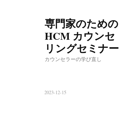
専門家のための
コ
ン
HCM カウンセ
テ
リングセミナー
ン
ツ
カウンセラーの学び直し
へ
ス
キ
2023-12-15
ッ
プ