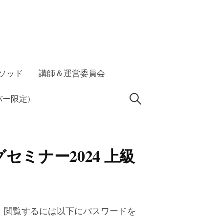
ソッド
講師＆運営委員会
検
ー限定)
索:
セミナー2024 上級
。閲覧するには以下にパスワードを