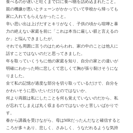
食べるのが遅いと吐くまで口に食べ物を詰め込まれたこと。
親の機嫌が悪いとチェーンがかかっていて学校から帰っても
家に入れてもらえなかったこと。
辛い思い出は上げだすとキリがなく、子供の頃から喧嘩と暴
力の絶えない家庭を前に「これは本当に厳しい躾と言えるの
か」と悩んできましたが、
それでも周囲に言うのはためらわれ、家の中のことは他人に
話すことではないのだと思ってきました。
年を取っていくうちに他の家庭を知り、自分の家との違いが
明確にわかった時に悲しくて悲しくて胸が張り裂けそうにな
りました。
全て私の記憶が過度な部分を切り取っているだけで、自分を
かわいそうに思いたいだけなのではないか、
何より両親は私にしたことを何も覚えていないのだから、私
が忘れてしまえば丸く収まるのではないかと苦しいばかりで
す。
春から講義を受けながら、母はMRだったんだなと確信すると
ころが多々あり、悲しく、さみしく、うなだれるような気持