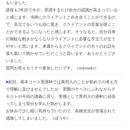
もいました。
講座も2年目ですが、受講するたび自分の認識が高まっている
と感じます。冷静にクライアントと向き合うことができるの
で、見立てをいつも頭に置き、クライアントの言葉を聴くこ
とができるようになったと感じます。そうなると、自分自身
の無駄な動きがなくなりクライアントに必要な手立てが立て
やすいと思います。来週からもクライアントの方々のお話を
落ち着いて聴かせていただこうと思います。ありがとうござ
いました。
質問お答えセミナー参加したいです。（nekoneko）
■
前回、基本コース受講時では異邦人のことが初めての考え方
で理解に及びませんでしたが、実際のケースにふれながらテ
キストや今回の講義に戻り、実感として異邦人の過剰に頑張
ってしまう部分を学んだ気がします。
お休みで少し暗い気持ちでいたので、高橋先生が登場されて
感激してしまいました。（ぼうや）