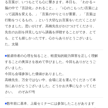
る言葉が、いつもとても心に響きます。本日も、「わかる＝
脳の中で『言語化』されること。」「(心のこもった)言葉によ
って認識を変える。」「言葉のやりとりが重要。」「言葉は
行動をつくるもの。」という大切なお言葉をいただくことが
できました。思いがけず、高橋先生がかけつけてくださり、
先生のお顔を拝見しながら講義を拝聴することができ、とて
も、とても嬉しかったです。心からありがとうございまし
た。太陽
■
被虐待者の心理を知ること、軽度知的能力障害を正しく理解
することの奥深さを改めて学びました。今回もありがとうご
ざいました。
今回も会場参加した価値がありました。
高橋先生、万全ではない中、会場に足を運んでくださって本
当にありがとうございました。どうかお大事になさってくだ
さい。 のぞみ57号
■
数年前に基本、上級セミナーには参加したことがあります