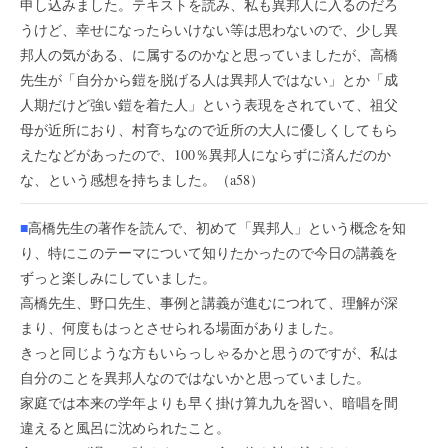
申し込みました。テキストを読み、私も異邦人に入るのだろ
うけど、幸せになったらいけない等は思わないので、少し異
邦人の気がある、に属するのかなと思っていましたが、高橋
先生が「自分から鎧を脱げる人は異邦人ではない」とか「成
人期だけど強い鎧を着た人」という表現をされていて、祖父
母が近所におり、村育ちなので近所の大人に優しくしてもら
えたなどがあったので、100％異邦人にならずに済んだのか
な、という感想を持ちました。（a58）
■
高橋先生の著作を読んで、初めて「異邦人」という概念を知
り、特にこのテーマについて知りたかったので今日の講義を
ずっと楽しみにしていました。
高橋先生、野口先生、事例と講義が進むにつれて、理解が深
まり、何度もはっとさせられる場面がありました。
きっと同じような方もいらっしゃるかと思うのですが、私は
自分のことを異邦人なのではないかと思っていました。
家庭では本来の学年よりも早く掛け算九九を習い、暗唱を間
違えると風呂に沈められたこと。