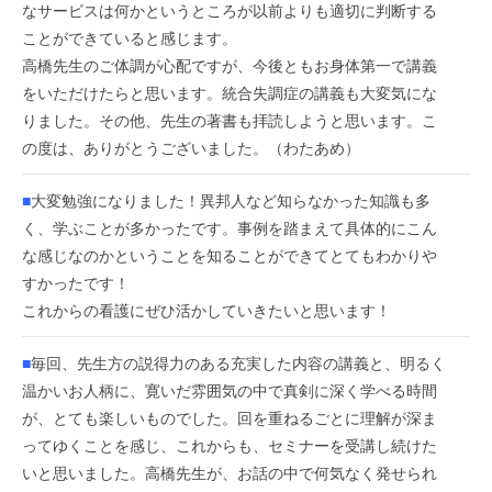
なサービスは何かというところが以前よりも適切に判断する
ことができていると感じます。
高橋先生のご体調が心配ですが、今後ともお身体第一で講義
をいただけたらと思います。統合失調症の講義も大変気にな
りました。その他、先生の著書も拝読しようと思います。こ
の度は、ありがとうございました。（わたあめ）
■
大変勉強になりました！異邦人など知らなかった知識も多
く、学ぶことが多かったです。事例を踏まえて具体的にこん
な感じなのかということを知ることができてとてもわかりや
すかったです！
これからの看護にぜひ活かしていきたいと思います！
■
毎回、先生方の説得力のある充実した内容の講義と、明るく
温かいお人柄に、寛いだ雰囲気の中で真剣に深く学べる時間
が、とても楽しいものでした。回を重ねるごとに理解が深ま
ってゆくことを感じ、これからも、セミナーを受講し続けた
いと思いました。高橋先生が、お話の中で何気なく発せられ