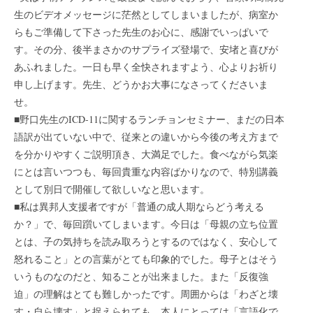
生のビデオメッセージに茫然としてしまいましたが、病室か
らもご準備して下さった先生のお心に、感謝でいっぱいで
す。その分、後半まさかのサプライズ登場で、安堵と喜びが
あふれました。一日も早く全快されますよう、心よりお祈り
申し上げます。先生、どうかお大事になさってくださいま
せ。
■野口先生のICD-11に関するランチョンセミナー、まだの日本
語訳が出ていない中で、従来との違いから今後の考え方まで
を分かりやすくご説明頂き、大満足でした。食べながら気楽
にとは言いつつも、毎回貴重な内容ばかりなので、特別講義
として別日で開催して欲しいなと思います。
■私は異邦人支援者ですが「普通の成人期ならどう考える
か？」で、毎回躓いてしまいます。今日は「母親の立ち位置
とは、子の気持ちを読み取ろうとするのではなく、安心して
怒れること」との言葉がとても印象的でした。母子とはそう
いうものなのだと、知ることが出来ました。また「反復強
迫」の理解はとても難しかったです。周囲からは「わざと壊
す・自ら壊す」と捉えられても、本人にとっては「言語化で