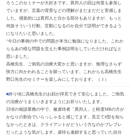
ろうこのセミナーが大好きです。異邦人の回は何度も参加し
ていますが、言葉の背景などの理解がまだまだだと実感しま
した。感覚的には異邦人と分かる部分もありますが、もっと
何故そういう行動、言動になるのか自分で説明ができるよう
になりたいと思いました。
“今日の事例の中での問題が本当に勉強になりました。これか
らもあの様な問題を交えた事例説明をしていただければなと
思いました。
高橋先生、ご病気の治療大変かと思いますが、無理なさらず
快方に向かわれることを願っています。これからも高橋先生
野口先生のセミナーを楽しみにしております。（Ｊ）
■
終り頃に高橋先生のお顔が拝見できて安心しました。ご病気
の治療がうまくいきますようにお祈りいたします。
日頃の相談業務の中で、被虐待者「異邦人」と軽度MRの方が
かなりの割合でいらっしゃると感じてます。見立て8型を知ら
なかったときは、クライアントがどういう方なのかブレブレ
だったような気がします。虐待も連鎖すると思っていた自分