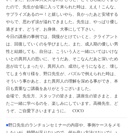
たので、先生が会場に入って来られた時は、ええ！こんな、
サプライズあるのー！と嬉しいやら、良かったあと安堵する
やらで、思わず涙が溢れてきました。先生は、やっぱり優し
過ぎます。どうぞ、お身体、大事にして下さい。
今日の講座の事例では、我慢がとけていくと、クライアント
は、回復していくのを学びました。また、成人期の優しい男
性と結婚しても、自分は、こういう人と一緒にいてはいけな
いとの異邦人の思いに、そうだあ、そこなんだあと深いため
息が出てしまったり、異邦人の、成功しそうになると、壊し
てしまう有り様を、野口先生が、パズルで例えられた時は、
そういう事かあと、また異邦人の理解を深める事ができ、本
日も貴重なご講義をありがとうございました。
会場で、先生方、スタッフの皆さま、講座生の皆さまと、ま
たご一緒に学べるのを、楽しみにしています。高橋先生、ど
うぞ、ご自愛下さいますように。 COCO
■
野口先生のランチョンセミナーの内容や、事例ケースをメモ
したいが、時間が足りないので、何か良い方法はないでしょ