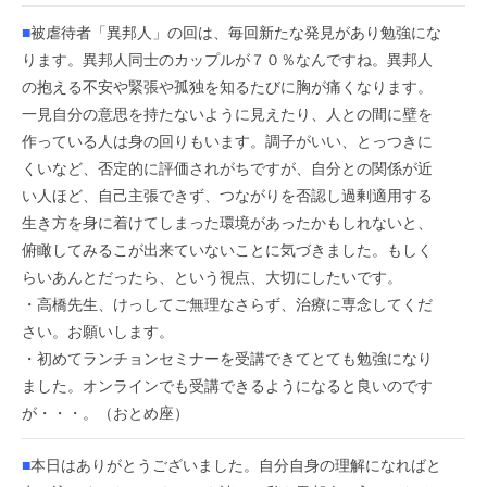
■
被虐待者「異邦人」の回は、毎回新たな発見があり勉強にな
ります。異邦人同士のカップルが７０％なんですね。異邦人
の抱える不安や緊張や孤独を知るたびに胸が痛くなります。
一見自分の意思を持たないように見えたり、人との間に壁を
作っている人は身の回りもいます。調子がいい、とっつきに
くいなど、否定的に評価されがちですが、自分との関係が近
い人ほど、自己主張できず、つながりを否認し過剰適用する
生き方を身に着けてしまった環境があったかもしれないと、
俯瞰してみるこが出来ていないことに気づきました。もしく
らいあんとだったら、という視点、大切にしたいです。
・高橋先生、けっしてご無理なさらず、治療に専念してくだ
さい。お願いします。
・初めてランチョンセミナーを受講できてとても勉強になり
ました。オンラインでも受講できるようになると良いのです
が・・・。（おとめ座）
■
本日はありがとうございました。自分自身の理解になればと