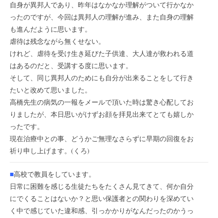
自身が異邦人であり、昨年はなかなか理解がついて行かなか
ったのですが、今回は異邦人の理解が進み、また自身の理解
も進んだように思います。
虐待は残念ながら無くせない。
けれど、虐待を受け生き延びた子供達、大人達が救われる道
はあるのだと、受講する度に思います。
そして、同じ異邦人のためにも自分が出来ることをして行き
たいと改めて思いました。
高橋先生の病気の一報をメールで頂いた時は驚き心配してお
りましたが、本日思いがけずお顔を拝見出来てとても嬉しか
ったです。
現在治療中との事、どうかご無理なさらずに早期の回復をお
祈り申し上げます。(くろ)
■
高校で教員をしています。
日常に困難を感じる生徒たちをたくさん見てきて、何か自分
にでくることはないか？と思い保護者との関わりを深めてい
く中で感じていた違和感、引っかかりがなんだったのかうっ