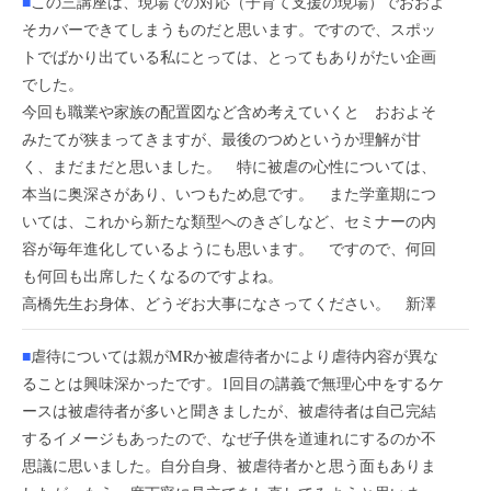
■
この三講座は、現場での対応（子育て支援の現場）でおおよ
そカバーできてしまうものだと思います。ですので、スポッ
トでばかり出ている私にとっては、とってもありがたい企画
でした。
今回も職業や家族の配置図など含め考えていくと おおよそ
みたてが狭まってきますが、最後のつめというか理解が甘
く、まだまだと思いました。 特に被虐の心性については、
本当に奥深さがあり、いつもため息です。 また学童期につ
いては、これから新たな類型へのきざしなど、セミナーの内
容が毎年進化しているようにも思います。 ですので、何回
も何回も出席したくなるのですよね。
高橋先生お身体、どうぞお大事になさってください。 新澤
■
虐待については親がMRか被虐待者かにより虐待内容が異な
ることは興味深かったです。1回目の講義で無理心中をするケ
ースは被虐待者が多いと聞きましたが、被虐待者は自己完結
するイメージもあったので、なぜ子供を道連れにするのか不
思議に思いました。自分自身、被虐待者かと思う面もありま