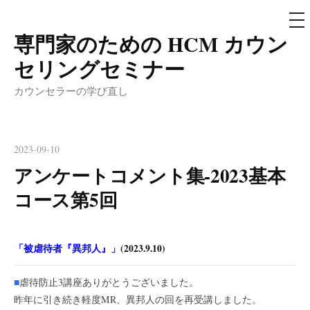
メ
ニ
ュ
専門家のための HCM カウン
コ
ー
ン
セリングセミナー
テ
カウンセラーの学び直し
ン
ツ
へ
2023-09-10
ス
アンケートコメント集-2023基本
キ
ッ
コース第5回
プ
「被虐待者『異邦人』」
(2023.9.10)
■
虐待防止3講座ありがとうございました。
昨年に引き続き軽度MR、異邦人の回を再受講しました。