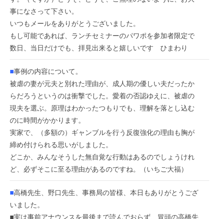
事になさって下さい。
いつもメールをありがとうございました。
もし可能であれば、ランチセミナーのパワポを参加者限定で
数日、当日だけでも、拝見出来ると嬉しいです ひまわり
■
事例の内容について。
被虐の妻が元夫と別れた理由が、成人期の優しい夫だったか
らだろうというのは衝撃でした。愛着の否認ゆえに、被虐の
現夫を選ぶ。原理はわかったつもりでも、理解を落とし込む
のに時間がかかります。
実家で、（多額の）ギャンブルを行う反復強化の理由も胸が
締め付けられる思いがしました。
どこか、みんなそうした無自覚な行動はあるのでしょうけれ
ど、必ずそこに至る理由があるのですね。（いちご大福）
■
高橋先生、野口先生、事務局の皆様、本日もありがとうござ
いました。
■実は事前アナウンスを最後まで読んでおらず、冒頭の高橋先