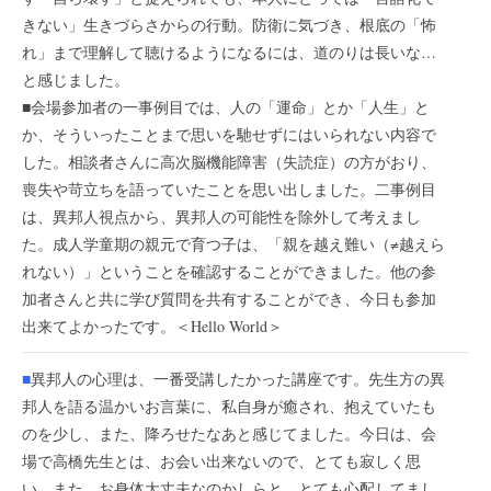
きない」生きづらさからの行動。防衛に気づき、根底の「怖
れ」まで理解して聴けるようになるには、道のりは長いな…
と感じました。
■会場参加者の一事例目では、人の「運命」とか「人生」と
か、そういったことまで思いを馳せずにはいられない内容で
した。相談者さんに高次脳機能障害（失読症）の方がおり、
喪失や苛立ちを語っていたことを思い出しました。二事例目
は、異邦人視点から、異邦人の可能性を除外して考えまし
た。成人学童期の親元で育つ子は、「親を越え難い（≠越えら
れない）」ということを確認することができました。他の参
加者さんと共に学び質問を共有することができ、今日も参加
出来てよかったです。＜Hello World＞
■
異邦人の心理は、一番受講したかった講座です。先生方の異
邦人を語る温かいお言葉に、私自身が癒され、抱えていたも
のを少し、また、降ろせたなあと感じてました。今日は、会
場で高橋先生とは、お会い出来ないので、とても寂しく思
い、また、お身体大丈夫なのかしらと、とても心配してまし