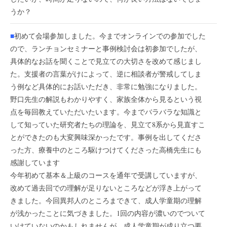
うか？
■
初めて会場参加しました。今までオンラインでの参加でした
ので、ランチョンセミナーと事例検討会は初参加でしたが、
具体的なお話を聞くことで見立ての大切さを改めて感じまし
た。支援者の言葉がけによって、逆に相談者が警戒してしま
う例など具体的にお話いただき、非常に勉強になりました。
野口先生の解説もわかりやすく、家族全体から見るという視
点を毎回教えていただいたいます。今までバラバラな知識と
して知っていた研究者たちの理論を、見立て8系から見直すこ
とができたのも大変興味深かったです。事例を出してくださ
った方、療養中のところ駆けつけてくださった高橋先生にも
感謝しています
今年初めて基本＆上級のコースを通年で受講していますが、
改めて過去回での理解が足りないところなどが浮き上がって
きました。今回異邦人のところまできて、成人学童期の理解
が浅かったことに気づきました。1回の内容が濃いのでついて
いけていないのかもしれませんが、成人学童期が成り立つ要