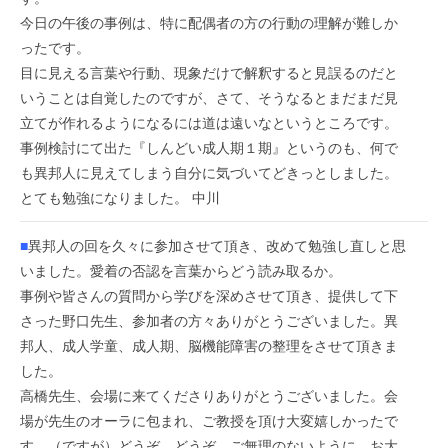
今日の午後の事例は、特に配偶者の方の行動の理解が難しか
ったです。
目に見える言葉や行動、現象だけで解釈すると見誤るのだと
いうことは自覚したのですが、さて、そうなるとまだまだ見
立てが作れるようになるには道は遠いなというところです。
事例検討にて出た『しんどい成人期１期』というのも、何で
も異邦人に見えてしまう自分に気づいてどきっとしました。
とても勉強になりました。 中川
■
異邦人の回を久々に参加させて頂き、改めて勉強し直しと思
いました。愛着の否認を言葉からどう読み取るか。
事例や皆さんの質問から学びを深めさせて頂き、提供して下
さった野口先生、参加者の方々ありがとうございました。異
邦人、成人学童、成人期、脳機能障害の整理をさせて頂きま
した。
高橋先生、会場に来てくださりありがとうございました。会
場が先生のオーラに包まれ、ご教授を頂け大変嬉しかったで
す。（ですが）どうぞ、どうぞ、ご無理のないように、お大