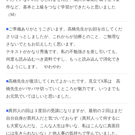
件など、基本と上級をつなぐ学習ができたらと思いました
（M)
■
ご準備ありがとうございます。高橋先生がお顔を出してくだ
さりほっとしましたが、これからが治療とのこと、ご無理な
さないでともお伝えしたく思います。
テキストがかなり秀逸です。私の不勉強さを差し引いても、
何度も読み込むべき資料ですし、もっと読み込んで消化でき
るようにします。 やわやわ
■
高橋先生が復活してくれてよかったです。見立て8系は 高
橋先生がバサバサ切っていくところが魅力です。いつまでも
お元気でいてほしいと思いました。
■
異邦人の回は３度目の受講になりますが、最初の２回はまだ
自分自身が異邦人だと気づいておらず（異邦人って何するに
も大変なんだな、こんな人生は辛いな、私はこんなに真面目
には生きられないな）と他人事の気持ちで学んでいました。