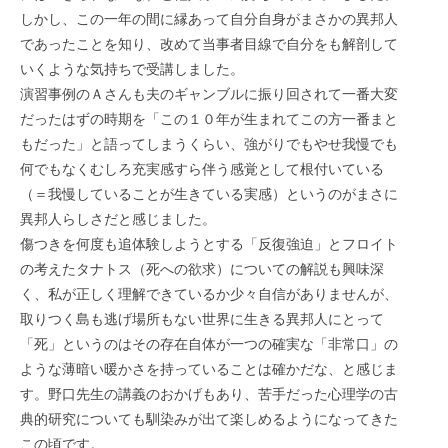
しかし、この一年の間に縁あって自分自身がまさかの異邦人
であったことを知り、改めて当事者目線で自分をも解剖して
いくような気持ちで受講しました。
演習事例のＡさんも夫のギャンブルに振り回されて一番大変
だったはずの時期を「この１０年が生まれてこの方一番まと
もだった」と語ってしまうくらい、強がりでもやせ我慢でも
何でもなくむしろ充実感すら伴う感覚として根付いている
（＝我慢していることが生きている実感）というのがまさに
異邦人らしさだと感じました。
傷つきを何度も追体験しようとする「反復強迫」とフロイト
の考えたタナトス（死への欲求）についての解説も興味深
く、私が正しく理解できているか少々自信がありませんが、
取りつく島も逃げ場所もない世界に生きる異邦人にとって
「死」というのはその存在自体が一つの確実な「非常口」の
ような薄暗い暖かさを持っていることは確かだな、と感じま
す。野口先生の講義のおかげもあり、苦手だった心理学の古
典的研究についても馴染みが出て楽しめるようになってきた
この頃です。