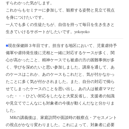
すらわかった気がします。
これからもセミナーに参加して、観察する姿勢と見立て視点
を身につけたいです。
一人でも多くの生徒たちが、自信を持って毎日を生き生きと
生きていけるサポートがしたいです。yokoyoko
■
現在保健師３年目です。担当する地区において、児童虐待予
備軍や虐待発生後に児相と一緒に対応するケースが多く、関
心が高かったこと、精神ケースでも被虐の方の困難事例が多
く、学びを深めたいと思い参加しました。講座を通して、あ
のケースはこれか、あのケースもこれだと、気が付かなかっ
たことに多く気が付かされました。また、自分の対応で拗ら
せてしまったケースのことを思い出し、あの人は被虐ママだ
った・・・ひどい対応をしたなと大変反省し、支援者の知識
や見立てでこんなにも対象者の今後が動くんだなと分かりま
した。
MRの講義後は、家庭訪問や面談時の観察点・アセスメント
の視点がかなり変わりました。これによって、対象者に必要