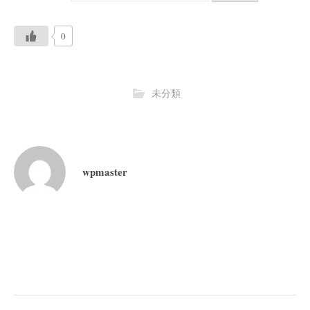
0
未分類
wpmaster
投
稿
ナ