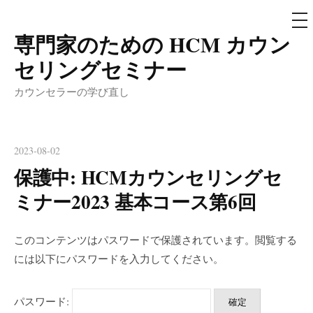
メ
ニ
ュ
専門家のための HCM カウン
コ
ー
ン
セリングセミナー
テ
カウンセラーの学び直し
ン
ツ
へ
2023-08-02
ス
保護中: HCMカウンセリングセ
キ
ッ
ミナー2023 基本コース第6回
プ
このコンテンツはパスワードで保護されています。閲覧する
には以下にパスワードを入力してください。
パスワード: