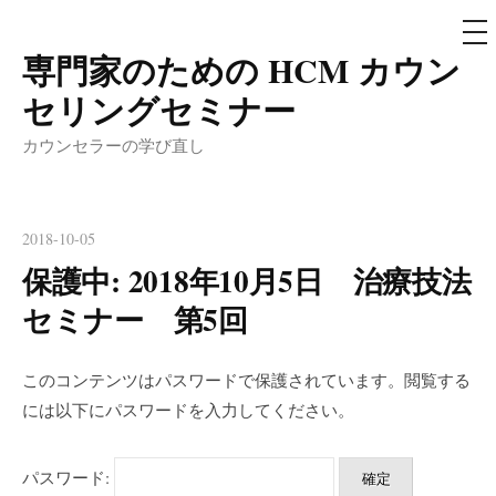
メ
ニ
ュ
専門家のための HCM カウン
コ
ー
ン
セリングセミナー
テ
カウンセラーの学び直し
ン
ツ
へ
2018-10-05
ス
保護中: 2018年10月5日 治療技法
キ
ッ
セミナー 第5回
プ
このコンテンツはパスワードで保護されています。閲覧する
には以下にパスワードを入力してください。
パスワード: