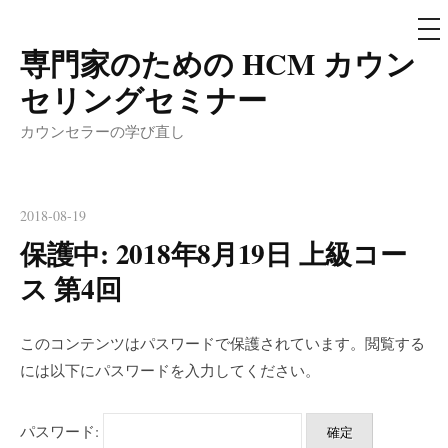
メ
ニ
ュ
専門家のための HCM カウン
コ
ー
ン
セリングセミナー
テ
カウンセラーの学び直し
ン
ツ
へ
2018-08-19
ス
保護中: 2018年8月19日 上級コー
キ
ッ
ス 第4回
プ
このコンテンツはパスワードで保護されています。閲覧する
には以下にパスワードを入力してください。
パスワード: