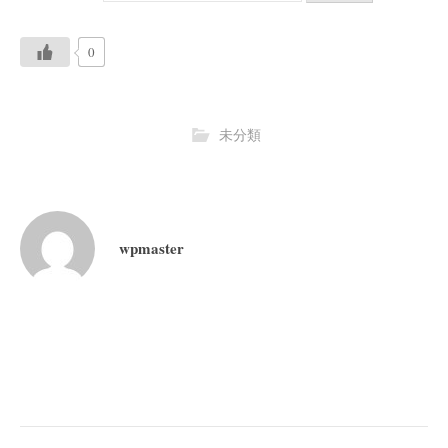
0
未分類
wpmaster
投
稿
ナ