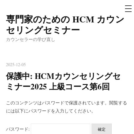
メ
ニ
ュ
専門家のための HCM カウン
コ
ー
ン
セリングセミナー
テ
カウンセラーの学び直し
ン
ツ
へ
2025-12-05
ス
保護中: HCMカウンセリングセ
キ
ッ
ミナー2025 上級コース第6回
プ
このコンテンツはパスワードで保護されています。閲覧する
には以下にパスワードを入力してください。
パスワード: