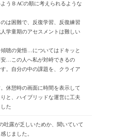
ようＢACの順に考えられるような
るのは困難で、反復学習、反復練習
成人学童期のアセスメントは難しい
。
…傾聴の覚悟…についてはドキッと
不安…この人へ私が対峙できるの
です。自分の中の課題を、クライア
す。休憩時の画面に時間を表示して
たりと、ハイブリッドな運営に工夫
ました
の吐露が乏しいためか、聞いていて
と感じました。