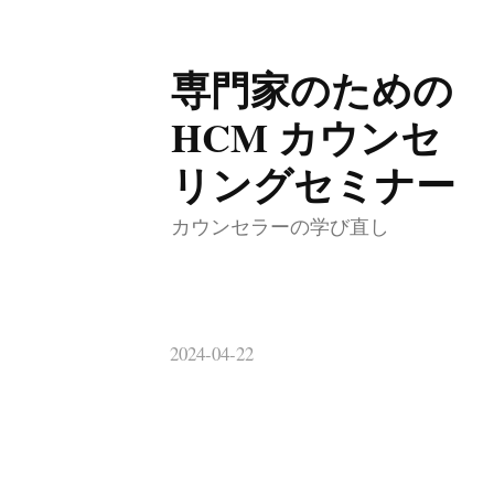
専門家のための
コ
ン
HCM カウンセ
テ
リングセミナー
ン
ツ
カウンセラーの学び直し
へ
ス
キ
2024-04-22
ッ
プ