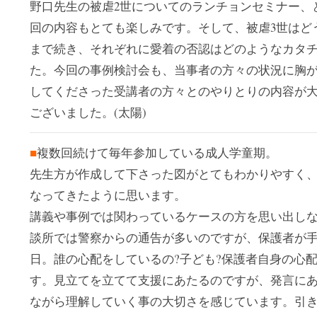
野口先生の被虐2世についてのランチョンセミナー、
回の内容もとても楽しみです。そして、被虐3世はど
まで続き、それぞれに愛着の否認はどのようなカタ
た。今回の事例検討会も、当事者の方々の状況に胸
してくださった受講者の方々とのやりとりの内容が
ございました。(太陽)
■
複数回続けて毎年参加している成人学童期。
先生方が作成して下さった図がとてもわかりやすく
なってきたように思います。
講義や事例では関わっているケースの方を思い出し
談所では警察からの通告が多いのですが、保護者が
日。誰の心配をしているの?子ども?保護者自身の心
す。見立てを立てて支援にあたるのですが、発言にあ
ながら理解していく事の大切さを感じています。引