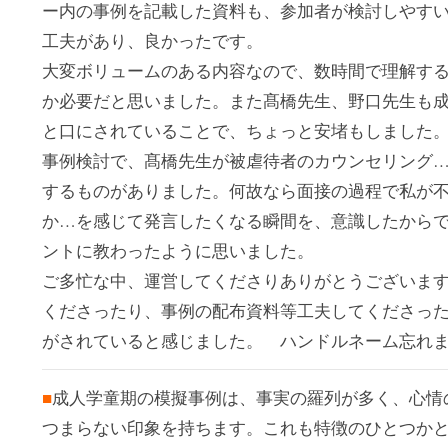
ー内の事例を記載した資料も、参加者が検討しやすい
工夫があり、良かったです。
大変ボリュームのある内容なので、数時間で理解す
か必要だと思いました。また髙橋先生、野口先生も
と口にされていることで、ちょっと安堵もしました
事例検討で、髙橋先生が被虐待者のカウンセリング
するものがありました。何故なら面接の過程で私が
か…を感じて発言したくなる瞬間を、意識したから
ントに教わったように思いました。
ご多忙な中、運営してくださりありがとうございま
くださったり、事例の配布資料等工夫してくださっ
がされていると感じました。 ハンドルネーム忘れ
■
成人学童期の模擬事例は、事実の羅列が多く、心情
つまらない印象を持ちます。これも特徴のひとつか