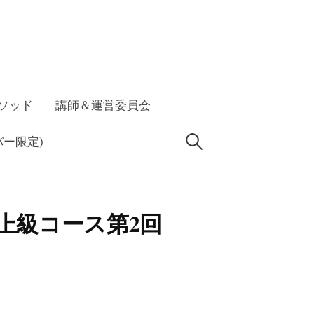
ソッド
講師＆運営委員会
検
ー限定)
索:
4上級コース第2回