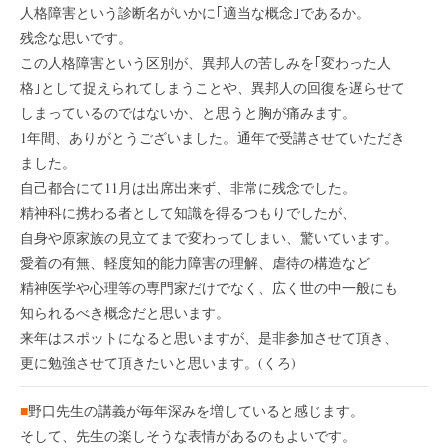
人格障害という診断名がいかに｢適当な概念｣であるか。
残念な思いです。
この人格障害という区別が、異邦人の苦しみを｢変わった人
格｣として捉えられてしまうことや、異邦人の回復を遅らせて
しまっているのではないか、と思うと胸が痛みます。
1年間、ありがとうございました。通年で受講させていただき
ました。
自己都合にて11月は出席出来ず、非常に残念でした。
精神科に携わる者として知識を得るつもりでしたが、
自身や原家族の見立てまで変わってしまい、驚いています。
愛着の有無、軽度知的能力障害の理解、虐待の構造など
精神医学や心理等の専門家だけでなく、広く世の中一般にも
知られるべき概念だと思います。
来年はスポットになると思いますが、是非参加させて頂き、
更に勉強させて頂きたいと思います。(くろ)
■
野口先生の講義が毎年深みを増していると感じます。
そして、先生の楽しそうな表情があるのもよいです。