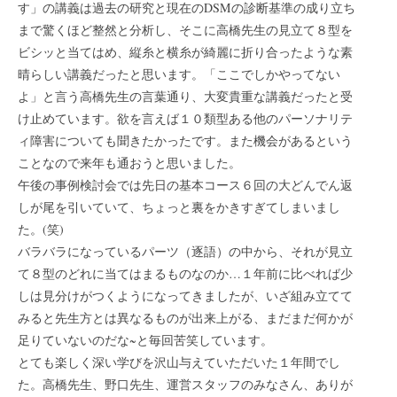
す」の講義は過去の研究と現在のDSMの診断基準の成り立ち
まで驚くほど整然と分析し、そこに高橋先生の見立て８型を
ビシッと当てはめ、縦糸と横糸が綺麗に折り合ったような素
晴らしい講義だったと思います。「ここでしかやってない
よ」と言う高橋先生の言葉通り、大変貴重な講義だったと受
け止めています。欲を言えば１０類型ある他のパーソナリテ
ィ障害についても聞きたかったです。また機会があるという
ことなので来年も通おうと思いました。
午後の事例検討会では先日の基本コース６回の大どんでん返
しが尾を引いていて、ちょっと裏をかきすぎてしまいまし
た。(笑)
バラバラになっているパーツ（逐語）の中から、それが見立
て８型のどれに当てはまるものなのか…１年前に比べれば少
しは見分けがつくようになってきましたが、いざ組み立てて
みると先生方とは異なるものが出来上がる、まだまだ何かが
足りていないのだな~と毎回苦笑しています。
とても楽しく深い学びを沢山与えていただいた１年間でし
た。高橋先生、野口先生、運営スタッフのみなさん、ありが