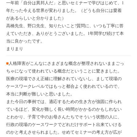
一年前「自分は異邦人だ」と思いセミナーで学びはじめて、1
年たった今える世界が変わりました。（どうも自分には愛着
があるらしいと分かりました）
高橋先生、野口先生、知りたいこと?質問に、いつも丁寧に答
えていただき、ありがとうございました。1年間学び続けて本
当に良かったです。
まりまり
■
人格障害がこんなにさまざまな概念が整理されないままごっ
ちゃになって使われている概念だということに驚きました。
医療の現場でさえ正確に理解されていないし、まして現場の
ケースワークレベルではもっと都合よく使われているので、
本当に判断が難しいと思いました。
また今日の事例では、適応するための生き方が強固に作られ
ているほど、変化が難しく長い時間がかかるのかもしれない
とわかり、子育て中のお母さんたちでそういう状態の人に、
行政の現場のケースワークでどれだけサポート出来ていける
のかと考えさせられました。せめてセミナーの考え方が広が