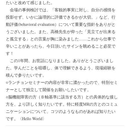
たいと改めて感じました。
会場の事例検討では、「客観的事実に対し、自分の感情を
投影せず、いかに論理的に評価できるかが大切。」など、行
動評価(behavioral evaluation）について重要な指針をありがと
うございました。また、高橋先生が仰った「見立てが出来る
と孤立する」との言葉が胸に染みました……これから仕事で
辛いことがあったら、今日頂いたサインを眺めること必至で
す！
この1年間、お世話になりました。ありがとうございまし
た。学んだことを咀嚼し、体で理解できるよう、現場経験を
積んで参りたいです。
○ランチョンセミナーの内容が非常に濃かったので、特別セミ
ナーとして独立して開催をお願いしたいです。
○脳機能障害の方（Ｂ軸基準に該当する方）との具体的な接し
方を、より詳しく知りたいです。特に軽度MRの方とのコミュ
ニケーションについて、コツのようなものがあれば知りたい
です。〈Hello World〉