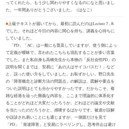
ってくれたら、もう少し関わりやすくなるのになと思いまし
た。一年間ありがとうございました。（はなこ)
■
上級テキストが届いてから、最初に読んだのはLecture７,８
でした。それほど今日の内容に関心を持ち、講義を心待ちに
していました。
「PD」「AC」は一般にも普及していますが、使う側によっ
て定義が曖昧で、言われたこちらも混乱することが多い言葉
でした。また私自身も高橋先生から本物の「反社会性PD」の
説明を聞くまでは、安易に「あの人はサイコパスだ！」など
と、誤った使い方をしていました。お恥ずかしい。野口先生
の「障害概念と診断方法の問題点」の解説は、図解や要点を
ついた説明はとても分かりやすかったです。だからこそ、複
雑な経過を辿った難義な内容を、ここまで理論的に体系化す
ることがどれほど大変だったろうか。どれほどの論文や文献
を当たったのだろうかと、感嘆するばかりです。被虐が誤解
や誤診され易いことにも通じますが、一側面だけを見て
「PD」「発達障害」と安易にラベリングし、思考停止は避け