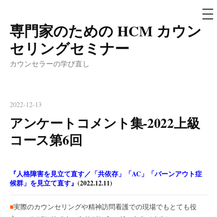
メ
ニ
ュ
専門家のための HCM カウン
コ
ー
ン
セリングセミナー
テ
カウンセラーの学び直し
ン
ツ
へ
2022-12-13
ス
アンケートコメント集-2022上級
キ
ッ
コース第6回
プ
『人格障害を見立て直す／「共依存」「AC」「バーンアウト症
候群」を見立て直す』
(2022.12.11)
■
実際のカウンセリングや精神訪問看護での現場でもとても役