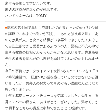
来年も参加して学びたいです。
来週の講義が満席なのが残念です。
ハンドルネームは、TOMY
■
基本の第６回で混乱し崩壊したのが良かったのか (？) 今日
の講座でこれまでの迷いが消え、「あの方は被虐２世」「あ
の方は異邦人」と次々と納得がいき再生できました！安心し
て自己主張できる愛着のあるふつうの人、緊張と不安の中で
生きる被虐の様相がわかったからかなと思います。先週高橋
先生の新著を読んだのも理解を助けてくれたのかもしれませ
ん。
今日の事例では、クライアント女性Aさんの”ゴルフを１日１
２時間練習”で、軽度MRが話を盛っているのではないかと疑
いましたが、異邦人の努力ってそのぐらい過酷なんだよなと
思い直しました。
１年間基礎コースと上級コースを受講しました。先生方、運
営メンバーの皆さん、ありがとうございました。温かく、か
つ明晰なこちらの講座に参加できたことに感謝です。