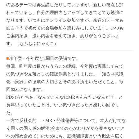
のあるテーマは再受講したりしていますが、新しい視点も加
わっているし、自分の理解力もアップしてきてとても勉強に
なります。いつもはオンライン参加ですが、来週のテーマも
面白そうで初めての会場参加を楽しみにしています。いつも
ご案内頂き、濃い内容を教えて頂き、ありがとうございま
す。（もふもふにゃんこ）
■
昨年度・今年度と2周目の受講です。
毎回、昨年度は目からうろこの連続、今年度は実践してみて
の気づきや見落としの確認作業となりました。「知る→意識
化→実践」の循環の大切さとその拠り所をいただくこと、毎
回励みになります。
PDの方たちを「なんでこんなにMRさんみたいなんだ？」と
長年思っていたことは、いい気づきだったと嬉しい回でし
た。
一方で反社会的―・MR・発達傷害等について、本人だけでな
く周りの困り感の解消(今までのかかわりが功を奏さないこと
への諦め含めて）のためにも、脳機能障害という概念を広く