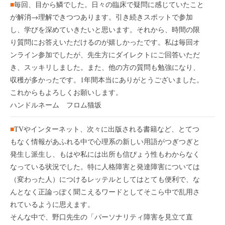
■
毎回、目から鱗でした。日々の臨床で疑問に感じていたこと
が解消→理解できつつあります。引き続きスポットで参加
し、学びを深めていきたいと思います。それから、時間の限
り質問にお答えいただけるのが嬉しかったです。私は毎回オ
ンライン参加でしたが、先生方にダイレクトにご回答いただ
き、スッキリしました。また、他の方の質問も勉強になり、
収穫が多かったです。1年間本当にありがとうございました。
これからもよろしくお願いします。
ハンドルネーム フロム猫坂
■
TVやインターネット、次々に出版される書籍など、とてつ
もなく情報があふれる中で心理系の新しい用語がつぎつぎと
発生し派生し、もはや私には出所も信ぴょう性もわからなく
なっている状況でした。特に人格障害と発達障害については
（変わった人）につけるレッテルとしてはとても便利で、な
んとなく正論っぽく聞こえるワードとしてそこら中で乱用さ
れているように思えます。
そんな中で、野口先生の「パーソナリティ障害を見立て直