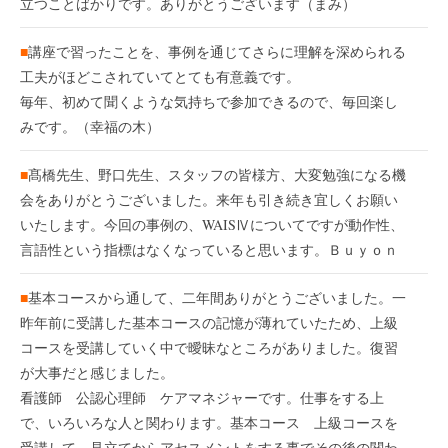
立つことばかりです。ありがとうございます（まみ）
■
講座で習ったことを、事例を通じてさらに理解を深められる
工夫がほどこされていてとても有意義です。
毎年、初めて聞くような気持ちで参加できるので、毎回楽し
みです。（幸福の木）
■
髙橋先生、野口先生、スタッフの皆様方、大変勉強になる機
会をありがとうございました。来年も引き続き宜しくお願い
いたします。今回の事例の、WAISⅣについてですが動作性、
言語性という指標はなくなっていると思います。Ｂｕｙｏｎ
■
基本コースから通して、二年間ありがとうございました。一
昨年前に受講した基本コースの記憶が薄れていたため、上級
コースを受講していく中で曖昧なところがありました。復習
が大事だと感じました。
看護師 公認心理師 ケアマネジャーです。仕事をする上
で、いろいろな人と関わります。基本コース 上級コースを
受講して、見立てからアセスメントをする事でその後の関わ