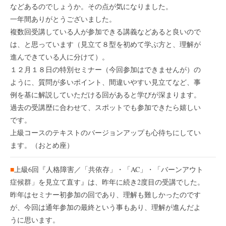
などあるのでしょうか。その点が気になりました。
一年間ありがとうございました。
複数回受講している人が参加できる講義などあると良いので
は、と思っています（見立て８型を初めて学ぶ方と、理解が
進んできている人に分けて）。
１２月１８日の特別セミナー（今回参加はできませんが）の
ように、質問が多いポイント、間違いやすい見立てなど、事
例を基に解説していただける回があると学びが深まります。
過去の受講歴に合わせて、スポットでも参加できたら嬉しい
です。
上級コースのテキストのバージョンアップも心待ちにしてい
ます。（おとめ座）
■
上級6回『人格障害／「共依存」・「AC」・「バーンアウト
症候群」を見立て直す』は、昨年に続き2度目の受講でした。
昨年はセミナー初参加の回であり、理解も難しかったのです
が、今回は通年参加の最終という事もあり、理解が進んだよ
うに思います。