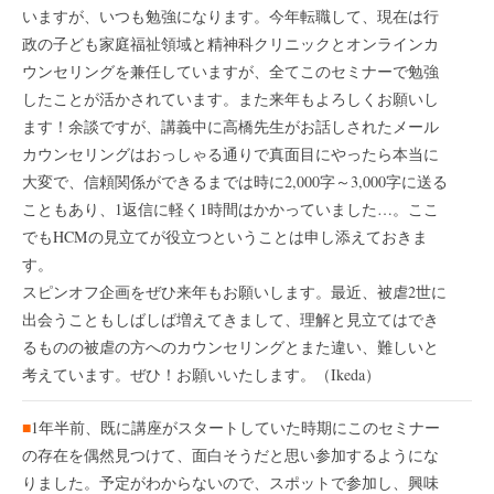
いますが、いつも勉強になります。今年転職して、現在は行
政の子ども家庭福祉領域と精神科クリニックとオンラインカ
ウンセリングを兼任していますが、全てこのセミナーで勉強
したことが活かされています。また来年もよろしくお願いし
ます！余談ですが、講義中に高橋先生がお話しされたメール
カウンセリングはおっしゃる通りで真面目にやったら本当に
大変で、信頼関係ができるまでは時に2,000字～3,000字に送る
こともあり、1返信に軽く1時間はかかっていました…。ここ
でもHCMの見立てが役立つということは申し添えておきま
す。
スピンオフ企画をぜひ来年もお願いします。最近、被虐2世に
出会うこともしばしば増えてきまして、理解と見立てはでき
るものの被虐の方へのカウンセリングとまた違い、難しいと
考えています。ぜひ！お願いいたします。（Ikeda）
■
1年半前、既に講座がスタートしていた時期にこのセミナー
の存在を偶然見つけて、面白そうだと思い参加するようにな
りました。予定がわからないので、スポットで参加し、興味