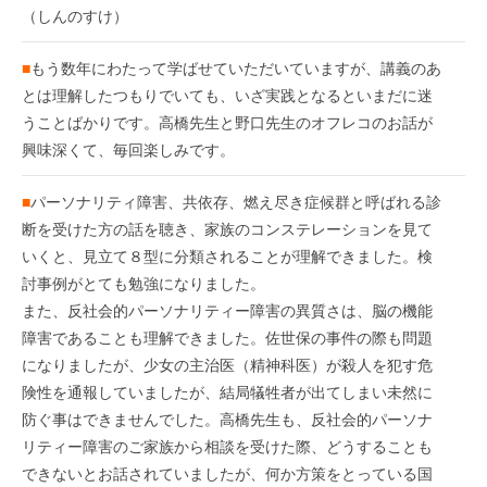
（しんのすけ）
■
もう数年にわたって学ばせていただいていますが、講義のあ
とは理解したつもりでいても、いざ実践となるといまだに迷
うことばかりです。高橋先生と野口先生のオフレコのお話が
興味深くて、毎回楽しみです。
■
パーソナリティ障害、共依存、燃え尽き症候群と呼ばれる診
断を受けた方の話を聴き、家族のコンステレーションを見て
いくと、見立て８型に分類されることが理解できました。検
討事例がとても勉強になりました。
また、反社会的パーソナリティー障害の異質さは、脳の機能
障害であることも理解できました。佐世保の事件の際も問題
になりましたが、少女の主治医（精神科医）が殺人を犯す危
険性を通報していましたが、結局犠牲者が出てしまい未然に
防ぐ事はできませんでした。高橋先生も、反社会的パーソナ
リティー障害のご家族から相談を受けた際、どうすることも
できないとお話されていましたが、何か方策をとっている国