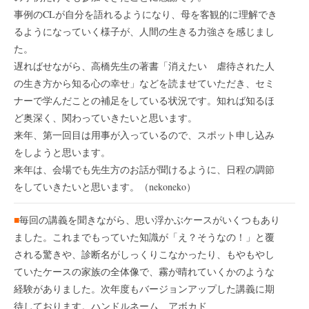
事例のCLが自分を語れるようになり、母を客観的に理解でき
るようになっていく様子が、人間の生きる力強さを感じまし
た。
遅ればせながら、高橋先生の著書「消えたい 虐待された人
の生き方から知る心の幸せ」などを読ませていただき、セミ
ナーで学んだことの補足をしている状況です。知れば知るほ
ど奥深く、関わっていきたいと思います。
来年、第一回目は用事が入っているので、スポット申し込み
をしようと思います。
来年は、会場でも先生方のお話が聞けるように、日程の調節
をしていきたいと思います。（nekoneko）
■
毎回の講義を聞きながら、思い浮かぶケースがいくつもあり
ました。これまでもっていた知識が「え？そうなの！」と覆
される驚きや、診断名がしっくりこなかったり、もやもやし
ていたケースの家族の全体像で、霧が晴れていくかのような
経験がありました。次年度もバージョンアップした講義に期
待しております。ハンドルネーム アボカド