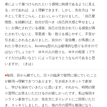
者によって傷つけられたという感情に鈍感であるように見え
る」のであれば、よく理解できます。しかし、先生方は「Ｍ
Ｒとして見てごらん」とおっしゃっておりました。「自己愛
憤怒」を紐解けば、自分が完ぺき（自己誇大感と申せましょ
う）が満たされている感覚、自己が注目されている感覚が満
たされていないと、罪悪感・恥・怒りを感じやすく、不安が
引き起こされるとありました。自分の「送信機」が馬鹿にさ
れたり壊されたら、Kernberg型の人は破壊的な怒りを示すので
はないでしょうか？ ＭＲの人の怒りも、ＭＲの程度（プラ
イドだけは高いなど）によってはそうとうなものであると思
いますが。（きは）
■
毎回、目から鱗でした。日々の臨床で疑問に感じていたこと
が解消→理解できつつあります。引き続きスポットで参加
し、学びを深めていきたいと思います。それから、時間の限
り質問にお答えいただけるのが嬉しかったです。私は毎回オ
ンライン参加でしたが、先生方にダイレクトにご回答いただ
き、スッキリしました。また、他の方の質問も勉強になり、