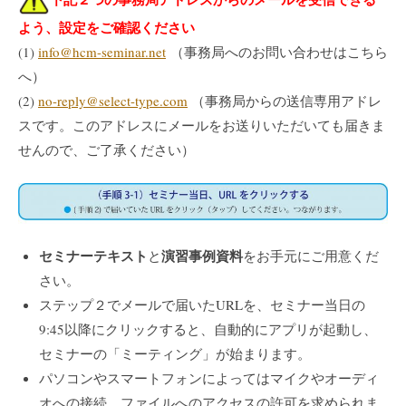
よう、設定をご確認ください
(1)
info@hcm-seminar.net
（事務局へのお問い合わせはこちら
へ）
(2)
no-reply@select-type.com
（事務局からの送信専用アドレ
スです。このアドレスにメールをお送りいただいても届きま
せんので、ご了承ください）
セミナーテキスト
演習事例資料
と
をお手元にご用意くだ
さい。
ステップ２でメールで届いたURLを、セミナー当日の
9:45以降にクリックすると、自動的にアプリが起動し、
セミナーの「ミーティング」が始まります。
パソコンやスマートフォンによってはマイクやオーディ
オへの接続、ファイルへのアクセスの許可を求められま