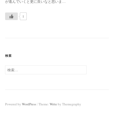
が進んでいくと更に良いなと思いま…
1
投
稿
ナ
検索
ビ
ゲ
検
ー
索:
シ
ョ
ン
|
Powered by
WordPress
Theme:
Write
by Themegraphy