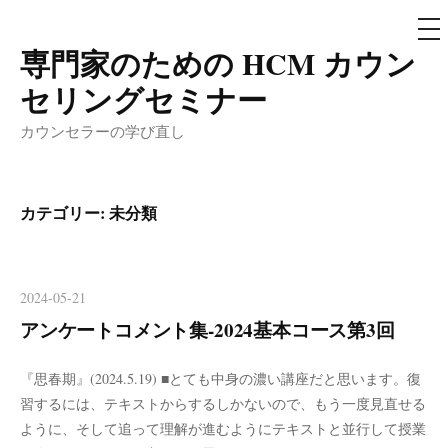
メ
ニ
ュ
専門家のための HCM カウン
コ
ー
ン
セリングセミナー
テ
カウンセラーの学び直し
ン
ツ
へ
カテゴリー:
未分類
ス
キ
ッ
2024-05-21
プ
アンケートコメント集-2024基本コース第3回
『思春期』(2024.5.19) ■とても中身の濃い講座だと思います。復
習するには、テキストからするしかないので、もう一度見直せる
ように、そして追って理解が進むようにテキストと並行して授業